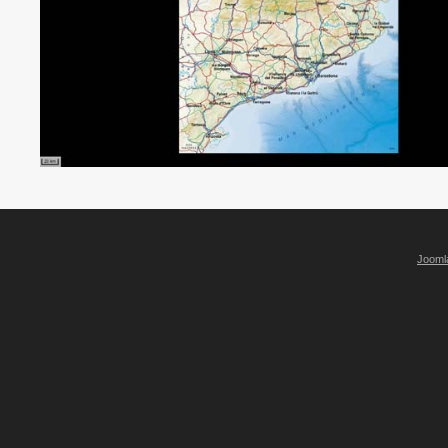
Jooml