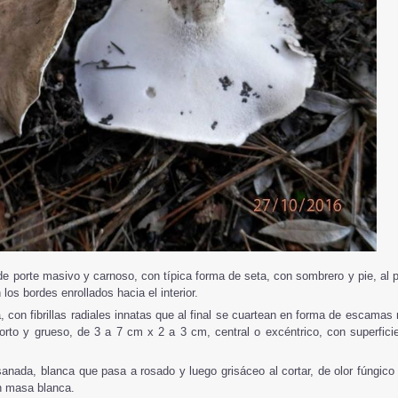
 porte masivo y carnoso, con típica forma de seta, con sombrero y pie, al p
los bordes enrollados hacia el interior.
a, con fibrillas radiales innatas que al final se cuartean en forma de escama
corto y grueso, de 3 a 7 cm x 2 a 3 cm, central o excéntrico, con superfi
nada, blanca que pasa a rosado y luego grisáceo al cortar, de olor fúngic
n masa blanca.