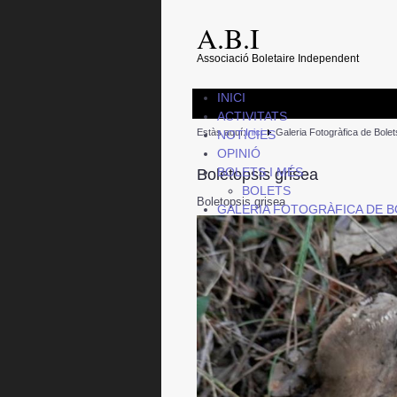
A.B.I
Associació Boletaire Independent
INICI
ACTIVITATS
Estàs aquí:
Inici
Galeria Fotogràfica de Bolet
NOTICIES
OPINIÓ
BOLETS I MÉS
Boletopsis grisea
BOLETS
Boletopsis grisea
GALERIA FOTOGRÀFICA DE 