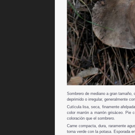
Sombrero de mediano a gran tamaño, de
deprimido o irregular, generalmente con 
Cutícula lisa, seca, finamente afelpad
color marrón a marrón grisáceo. Pie 
coloración que el sombrero.
Carne compacta, dura, raramente agusa
torna verde con la potasa. Esporada e