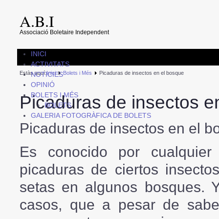
A.B.I
Associació Boletaire Independent
INICI
ACTIVITATS
Estàs aquí:
Inici
Bolets i Més
Picaduras de insectos en el bosque
NOTICIES
OPINIÓ
BOLETS I MÉS
Picaduras de insectos e
BOLETS
GALERIA FOTOGRÀFICA DE BOLETS
Picaduras de insectos en el b
Es conocido por cualquier 
picaduras de ciertos insect
setas en algunos bosques. 
casos, que a pesar de sabe