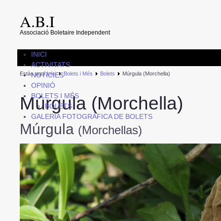
A.B.I
Associació Boletaire Independent
INICI
ACTIVITATS
Estàs aquí:
Inici
Bolets i Més
Bolets
Múrgula (Morchella)
NOTICIES
OPINIÓ
BOLETS I MÉS
Múrgula (Morchella)
BOLETS
GALERIA FOTOGRÀFICA DE BOLETS
Múrgula
(Morchellas)